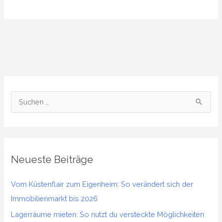
S
u
c
h
Neueste Beiträge
e
n
Vom Küstenflair zum Eigenheim: So verändert sich der
n
Immobilienmarkt bis 2026
a
Lagerräume mieten: So nutzt du versteckte Möglichkeiten
c