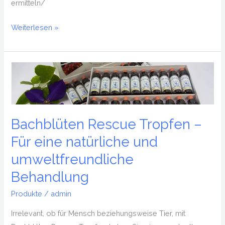
ermitteln/
Weiterlesen »
Bachblüten
Rescue
Tropfen
–
Bachblüten Rescue Tropfen –
Für
eine
Für eine natürliche und
natürliche
umweltfreundliche
und
Behandlung
umweltfreundliche
Behandlung
Produkte
/
admin
Irrelevant, ob für Mensch beziehungsweise Tier, mit