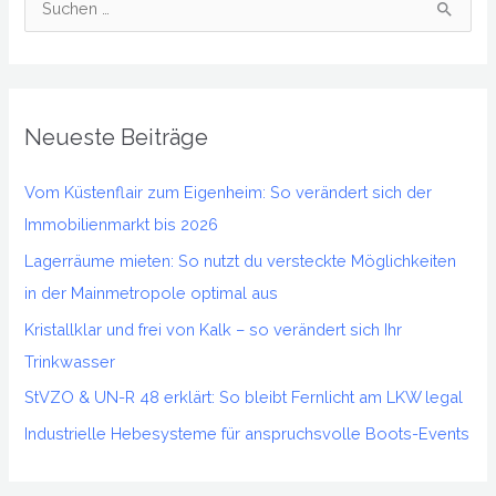
S
u
c
h
Neueste Beiträge
e
n
Vom Küstenflair zum Eigenheim: So verändert sich der
n
Immobilienmarkt bis 2026
a
Lagerräume mieten: So nutzt du versteckte Möglichkeiten
c
in der Mainmetropole optimal aus
h
Kristallklar und frei von Kalk – so verändert sich Ihr
:
Trinkwasser
StVZO & UN-R 48 erklärt: So bleibt Fernlicht am LKW legal
Industrielle Hebesysteme für anspruchsvolle Boots-Events