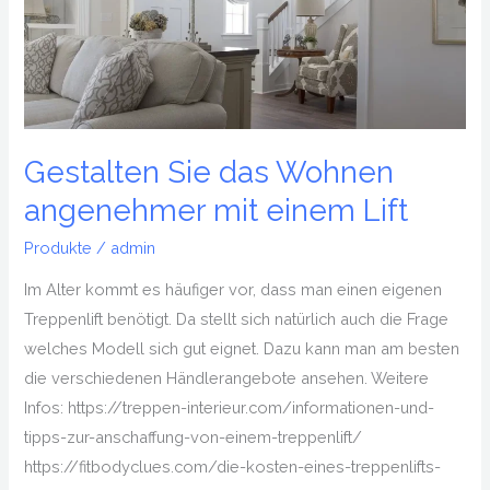
angenehmer
mit
einem
Lift
Gestalten Sie das Wohnen
angenehmer mit einem Lift
Produkte
/
admin
Im Alter kommt es häufiger vor, dass man einen eigenen
Treppenlift benötigt. Da stellt sich natürlich auch die Frage
welches Modell sich gut eignet. Dazu kann man am besten
die verschiedenen Händlerangebote ansehen. Weitere
Infos: https://treppen-interieur.com/informationen-und-
tipps-zur-anschaffung-von-einem-treppenlift/
https://fitbodyclues.com/die-kosten-eines-treppenlifts-