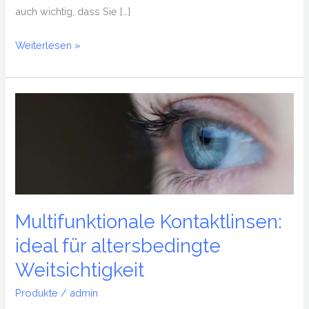
auch wichtig, dass Sie […]
Weiterlesen »
Multifunktionale
Kontaktlinsen:
ideal
für
altersbedingte
Weitsichtigkeit
Multifunktionale Kontaktlinsen:
ideal für altersbedingte
Weitsichtigkeit
Produkte
/
admin