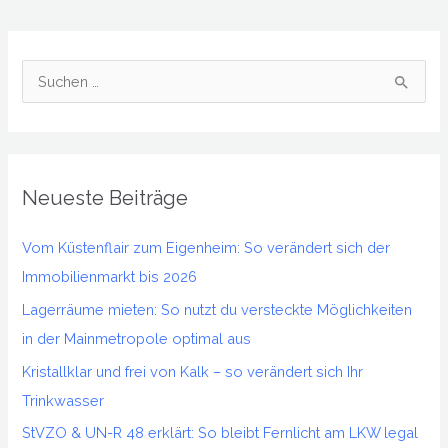
S
u
c
h
Neueste Beiträge
e
n
Vom Küstenflair zum Eigenheim: So verändert sich der
n
Immobilienmarkt bis 2026
a
Lagerräume mieten: So nutzt du versteckte Möglichkeiten
c
in der Mainmetropole optimal aus
h
Kristallklar und frei von Kalk – so verändert sich Ihr
:
Trinkwasser
StVZO & UN-R 48 erklärt: So bleibt Fernlicht am LKW legal