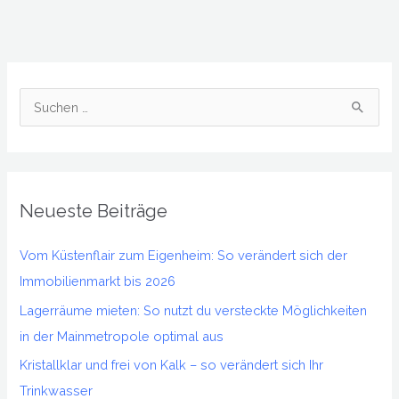
S
u
c
h
Neueste Beiträge
e
n
Vom Küstenflair zum Eigenheim: So verändert sich der
n
Immobilienmarkt bis 2026
a
Lagerräume mieten: So nutzt du versteckte Möglichkeiten
c
in der Mainmetropole optimal aus
h
Kristallklar und frei von Kalk – so verändert sich Ihr
:
Trinkwasser