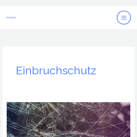
Zum
Inhalt
springen
Einbruchschutz
Einbruchsschutz
für
Ihr
Haus!