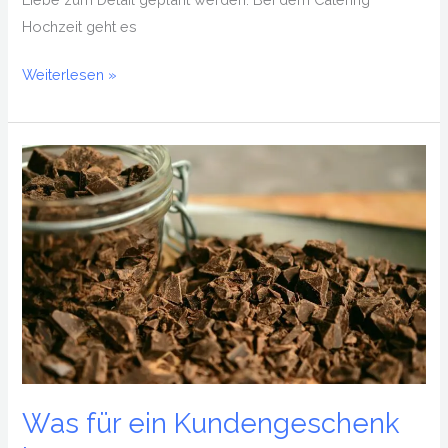
Hochzeit geht es
Weiterlesen »
Was
für
ein
Kundengeschenk
ist
angemessen?
Was für ein Kundengeschenk