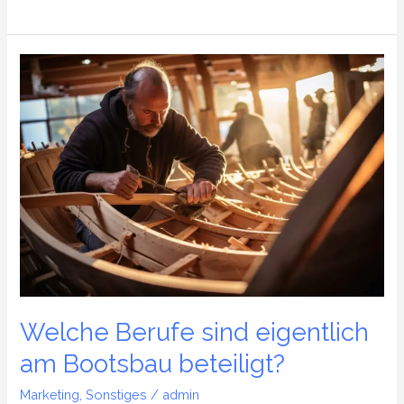
Welche
Berufe
sind
eigentlich
am
Bootsbau
beteiligt?
Welche Berufe sind eigentlich
am Bootsbau beteiligt?
Marketing
,
Sonstiges
/
admin