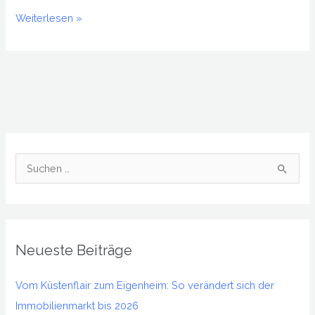
Weiterlesen »
S
u
c
h
Neueste Beiträge
e
n
Vom Küstenflair zum Eigenheim: So verändert sich der
n
Immobilienmarkt bis 2026
a