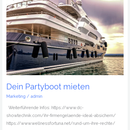
Dein
Partyboot
mieten‎
Dein Partyboot mieten‎
Marketing
/
admin
Weiterführende Infos: https://www.dc-
showtechnik.com/ihr-firmengelaende-ideal-absichern/
https://www.wellnessfortuna.net/rund-um-ihre-rechte/