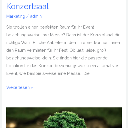
Konzertsaal
Marketing
/
admin
Sie wollen einen perfekten Raum für Ihr Event
beziehungsweise Ihre Messe? Dann ist der Konzertsaal die
richtige Wahl. Etliche Anbieter in dem Internet können Ihnen
den Raum vermieten für Ihr Fest. Ob laut, leise, groß
beziehungsweise klein: Sie finden hier die passende
Location für das Konzert beziehungsweise ein alternatives
Event, wie beispielsweise eine Messe. Die
Weiterlesen »
Kanzlei
Umweltrecht
neue