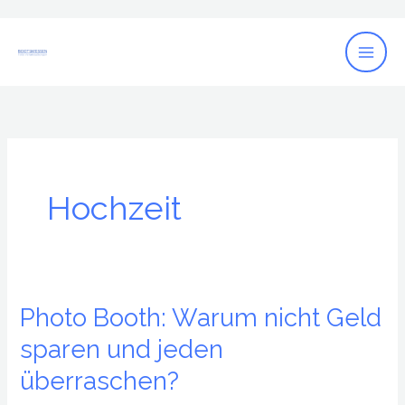
Zum
Inhalt
springen
Hochzeit
Photo Booth: Warum nicht Geld
Photo
Booth:
sparen und jeden
Warum
überraschen?
nicht