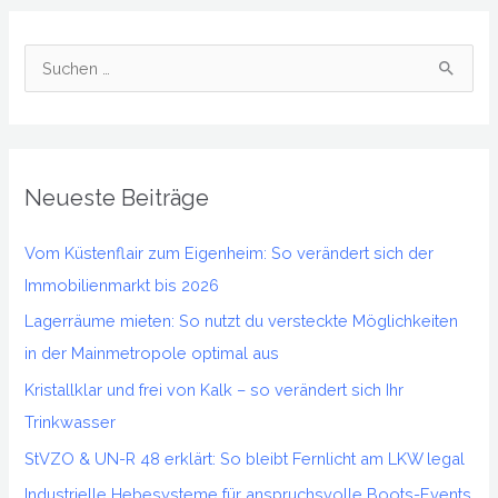
S
u
c
h
Neueste Beiträge
e
n
Vom Küstenflair zum Eigenheim: So verändert sich der
n
Immobilienmarkt bis 2026
a
Lagerräume mieten: So nutzt du versteckte Möglichkeiten
c
in der Mainmetropole optimal aus
h
Kristallklar und frei von Kalk – so verändert sich Ihr
:
Trinkwasser
StVZO & UN-R 48 erklärt: So bleibt Fernlicht am LKW legal
Industrielle Hebesysteme für anspruchsvolle Boots-Events