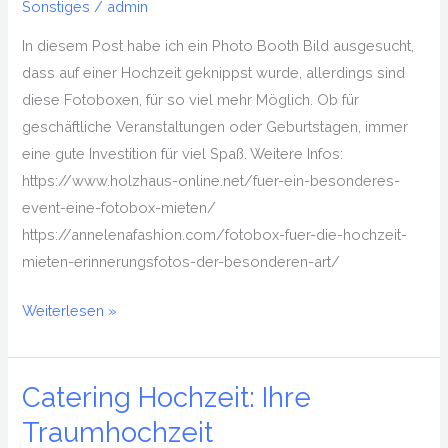
Geld
Sonstiges
/
admin
sparen
In diesem Post habe ich ein Photo Booth Bild ausgesucht,
und
dass auf einer Hochzeit geknippst wurde, allerdings sind
jeden
diese Fotoboxen, für so viel mehr Möglich. Ob für
überraschen?
geschäftliche Veranstaltungen oder Geburtstagen, immer
eine gute Investition für viel Spaß. Weitere Infos:
https://www.holzhaus-online.net/fuer-ein-besonderes-
event-eine-fotobox-mieten/
https://annelenafashion.com/fotobox-fuer-die-hochzeit-
mieten-erinnerungsfotos-der-besonderen-art/
Weiterlesen »
Catering Hochzeit: Ihre
Catering
Hochzeit:
Traumhochzeit
Ihre