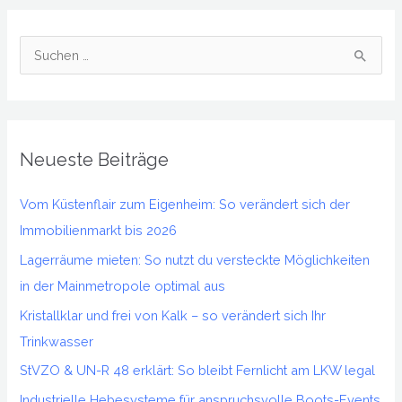
S
u
c
h
Neueste Beiträge
e
n
Vom Küstenflair zum Eigenheim: So verändert sich der
n
Immobilienmarkt bis 2026
a
Lagerräume mieten: So nutzt du versteckte Möglichkeiten
c
in der Mainmetropole optimal aus
h
Kristallklar und frei von Kalk – so verändert sich Ihr
:
Trinkwasser
StVZO & UN-R 48 erklärt: So bleibt Fernlicht am LKW legal
Industrielle Hebesysteme für anspruchsvolle Boots-Events