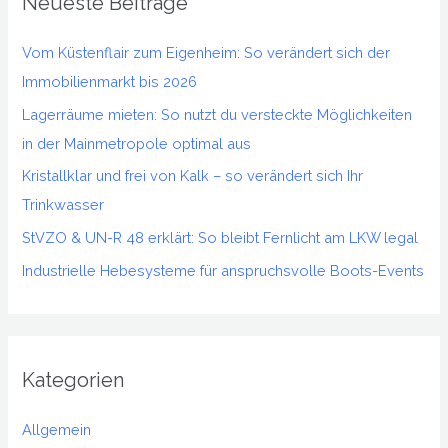
Neueste Beiträge
e
n
Vom Küstenflair zum Eigenheim: So verändert sich der
n
Immobilienmarkt bis 2026
a
Lagerräume mieten: So nutzt du versteckte Möglichkeiten
c
in der Mainmetropole optimal aus
h
Kristallklar und frei von Kalk – so verändert sich Ihr
:
Trinkwasser
StVZO & UN-R 48 erklärt: So bleibt Fernlicht am LKW legal
Industrielle Hebesysteme für anspruchsvolle Boots-Events
Kategorien
Allgemein