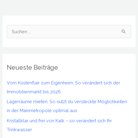
S
u
c
h
Neueste Beiträge
e
n
Vom Küstenflair zum Eigenheim: So verändert sich der
n
Immobilienmarkt bis 2026
a
Lagerräume mieten: So nutzt du versteckte Möglichkeiten
c
in der Mainmetropole optimal aus
h
Kristallklar und frei von Kalk – so verändert sich Ihr
:
Trinkwasser