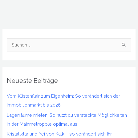
S
u
c
h
Neueste Beiträge
e
n
Vom Küstenflair zum Eigenheim: So verändert sich der
n
Immobilienmarkt bis 2026
a
Lagerräume mieten: So nutzt du versteckte Möglichkeiten
c
in der Mainmetropole optimal aus
h
Kristallklar und frei von Kalk – so verändert sich Ihr
: