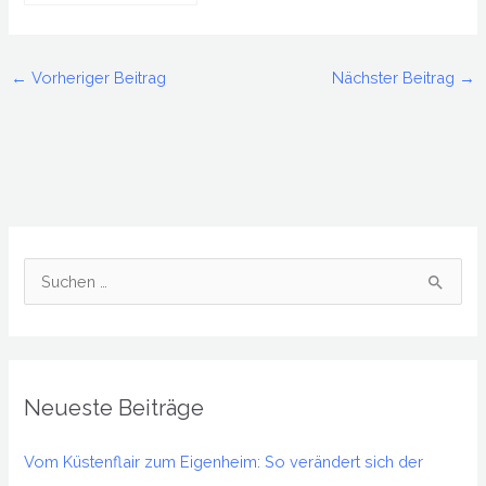
Fahrzeugbeleuchtung
– wichtig und richtig
←
Vorheriger Beitrag
Nächster Beitrag
→
S
u
c
h
Neueste Beiträge
e
n
Vom Küstenflair zum Eigenheim: So verändert sich der
n