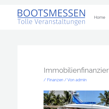
Zum
Inhalt
Home
springen
Immobilienfinanzie
/
Finanzen
/ Von
admin