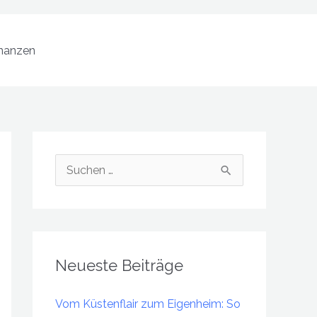
nanzen
S
u
c
h
Neueste Beiträge
e
n
Vom Küstenflair zum Eigenheim: So
n