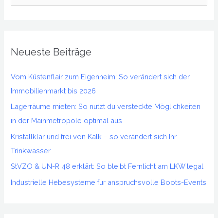
u
c
h
Neueste Beiträge
e
n
Vom Küstenflair zum Eigenheim: So verändert sich der
n
Immobilienmarkt bis 2026
a
Lagerräume mieten: So nutzt du versteckte Möglichkeiten
c
in der Mainmetropole optimal aus
h
Kristallklar und frei von Kalk – so verändert sich Ihr
:
Trinkwasser
StVZO & UN-R 48 erklärt: So bleibt Fernlicht am LKW legal
Industrielle Hebesysteme für anspruchsvolle Boots-Events