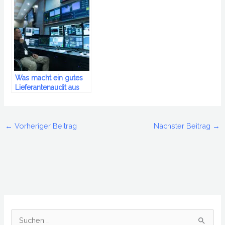
Was macht ein gutes
Lieferantenaudit aus
und was kann es
bewirken?
←
Vorheriger Beitrag
Nächster Beitrag
→
S